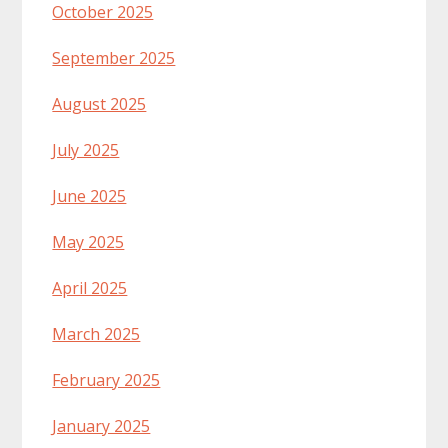
October 2025
September 2025
August 2025
July 2025
June 2025
May 2025
April 2025
March 2025
February 2025
January 2025