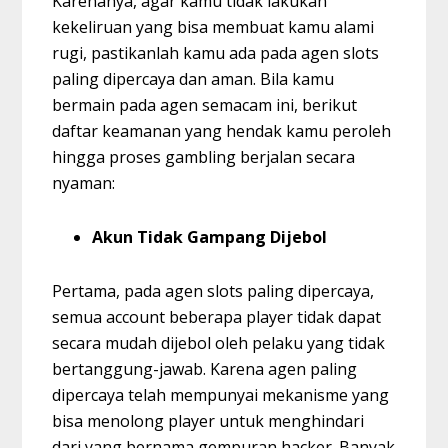
Karenanya, agar kamu tidak lakukan
kekeliruan yang bisa membuat kamu alami
rugi, pastikanlah kamu ada pada agen slots
paling dipercaya dan aman. Bila kamu
bermain pada agen semacam ini, berikut
daftar keamanan yang hendak kamu peroleh
hingga proses gambling berjalan secara
nyaman:
Akun Tidak Gampang Dijebol
Pertama, pada agen slots paling dipercaya,
semua account beberapa player tidak dapat
secara mudah dijebol oleh pelaku yang tidak
bertanggung-jawab. Karena agen paling
dipercaya telah mempunyai mekanisme yang
bisa menolong player untuk menghindari
dari yang bernama gempuran hacker. Banyak