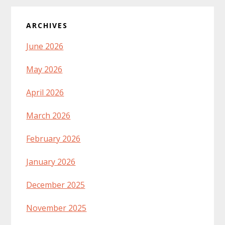
ARCHIVES
June 2026
May 2026
April 2026
March 2026
February 2026
January 2026
December 2025
November 2025