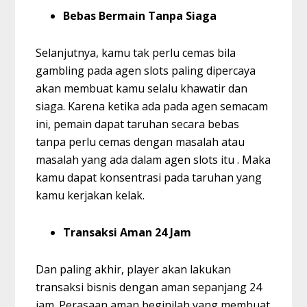
Bebas Bermain Tanpa Siaga
Selanjutnya, kamu tak perlu cemas bila
gambling pada agen slots paling dipercaya
akan membuat kamu selalu khawatir dan
siaga. Karena ketika ada pada agen semacam
ini, pemain dapat taruhan secara bebas
tanpa perlu cemas dengan masalah atau
masalah yang ada dalam agen slots itu . Maka
kamu dapat konsentrasi pada taruhan yang
kamu kerjakan kelak.
Transaksi Aman 24 Jam
Dan paling akhir, player akan lakukan
transaksi bisnis dengan aman sepanjang 24
jam. Perasaan aman beginilah yang membuat