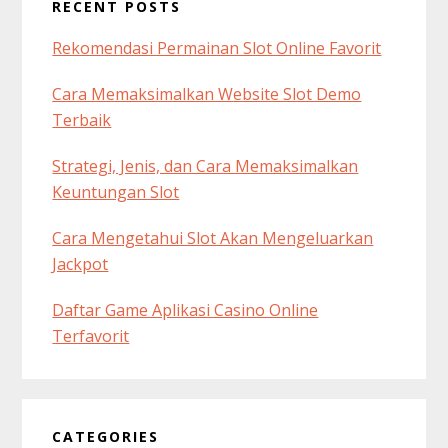
RECENT POSTS
Rekomendasi Permainan Slot Online Favorit
Cara Memaksimalkan Website Slot Demo
Terbaik
Strategi, Jenis, dan Cara Memaksimalkan
Keuntungan Slot
Cara Mengetahui Slot Akan Mengeluarkan
Jackpot
Daftar Game Aplikasi Casino Online
Terfavorit
CATEGORIES