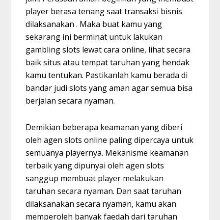
player berasa tenang saat transaksi bisnis
dilaksanakan . Maka buat kamu yang
sekarang ini berminat untuk lakukan
gambling slots lewat cara online, lihat secara
baik situs atau tempat taruhan yang hendak
kamu tentukan. Pastikanlah kamu berada di
bandar judi slots yang aman agar semua bisa
berjalan secara nyaman.
Demikian beberapa keamanan yang diberi
oleh agen slots online paling dipercaya untuk
semuanya playernya. Mekanisme keamanan
terbaik yang dipunyai oleh agen slots
sanggup membuat player melakukan
taruhan secara nyaman. Dan saat taruhan
dilaksanakan secara nyaman, kamu akan
memperoleh banyak faedah dari taruhan