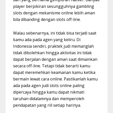
player berpikiran sesungguhnya gambling
slots dengan mekanisme online lebih aman
bila dibanding dengan slots off-line.
Walau sebenarnya, ini tidak bisa terjadi saat
kamu ada pada agen yang keliru. Di
Indonesia sendiri, praktek judi memanglah
tidak dibolehkan hingga aktivitas ini tidak
dapat berjalan dengan aman saat dimainkan
secara off-line. Tetapi tidak berarti kamu
dapat meremehkan keamanan kamu ketika
bermain lewat cara online. Pastikanlah kamu
ada pada agen judi slots online paling
dipercaya hingga kamu dapat nikmati
taruhan didalamnya dan memperoleh
pendapatan yang riil setiap harinya.