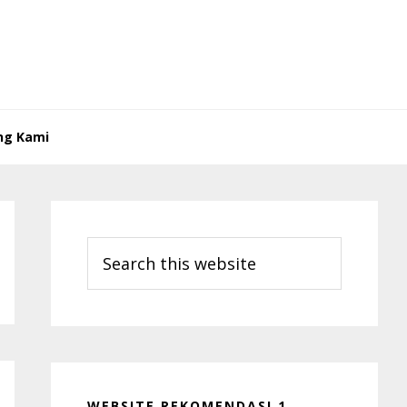
ng Kami
Primary
Sidebar
Search
this
website
WEBSITE REKOMENDASI 1