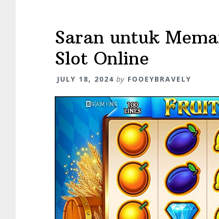
Saran untuk Mema
Slot Online
JULY 18, 2024
by
FOOEYBRAVELY