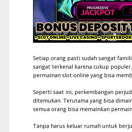
Setiap orang pasti sudah sangat famil
sangat terkenal karena cukup populer.
permainan slot online yang bisa mem
Seperti saat ini, perkembangan perj
ditemukan. Terutama yang bisa dimain
semua orang bisa memainkan permainan
Tanpa harus keluar rumah untuk berjud