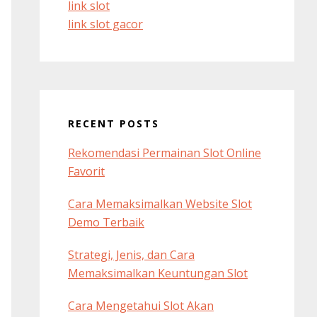
link slot
link slot gacor
RECENT POSTS
Rekomendasi Permainan Slot Online
Favorit
Cara Memaksimalkan Website Slot
Demo Terbaik
Strategi, Jenis, dan Cara
Memaksimalkan Keuntungan Slot
Cara Mengetahui Slot Akan