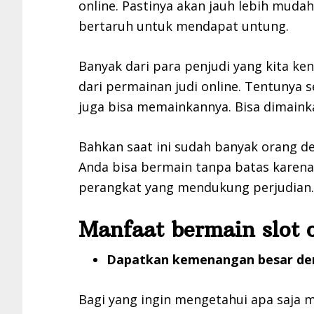
online. Pastinya akan jauh lebih muda
bertaruh untuk mendapat untung.
Banyak dari para penjudi yang kita k
dari permainan judi online. Tentunya
juga bisa memainkannya. Bisa dimaink
Bahkan saat ini sudah banyak orang de
Anda bisa bermain tanpa batas karena
perangkat yang mendukung perjudian.
Manfaat bermain slot o
Dapatkan kemenangan besar den
Bagi yang ingin mengetahui apa saja m