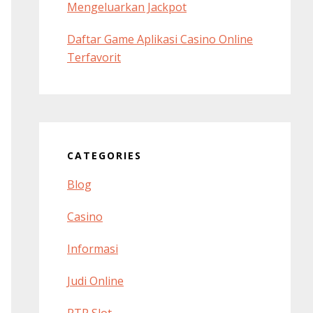
Mengeluarkan Jackpot
Daftar Game Aplikasi Casino Online
Terfavorit
CATEGORIES
Blog
Casino
Informasi
Judi Online