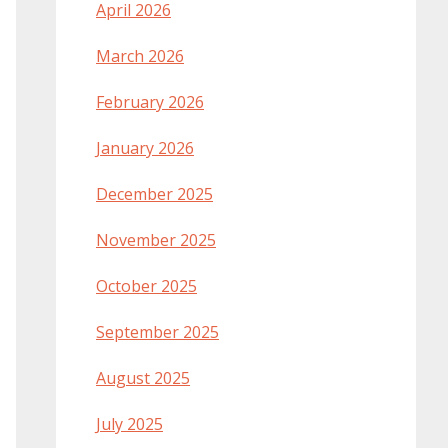
April 2026
March 2026
February 2026
January 2026
December 2025
November 2025
October 2025
September 2025
August 2025
July 2025