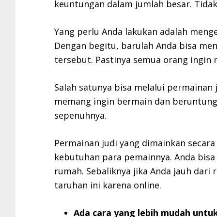
keuntungan dalam jumlah besar. Tidak l
Yang perlu Anda lakukan adalah menge
Dengan begitu, barulah Anda bisa me
tersebut. Pastinya semua orang ingi
Salah satunya bisa melalui permainan j
memang ingin bermain dan beruntung,
sepenuhnya.
Permainan judi yang dimainkan secara 
kebutuhan para pemainnya. Anda bisa 
rumah. Sebaliknya jika Anda jauh dar
taruhan ini karena online.
Ada cara yang lebih mudah untu