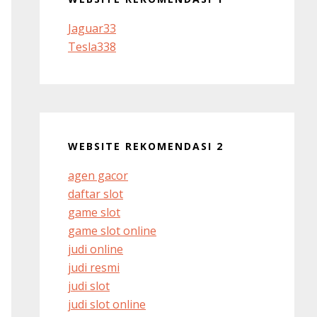
Jaguar33
Tesla338
WEBSITE REKOMENDASI 2
agen gacor
daftar slot
game slot
game slot online
judi online
judi resmi
judi slot
judi slot online