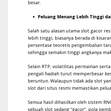
besar.
Peluang Menang Lebih Tinggi d
Salah satu alasan utama slot gacor res
lebih tinggi, biasanya berada di kisar
persentase teoretis pengembalian tar
sehingga semakin tinggi angkanya ma
Selain RTP, volatilitas permainan sert
pengali hadiah turut memperbesar 
beruntun.
Walaupun tidak ada slot y
slot dari situs resmi memastikan pelu
Semua hasil dihasilkan oleh sistem RN
sebuah slot sedang “gacor”, pola pemb