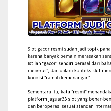
Slot gacor resmi sudah jadi topik pan
karena banyak pemain merasakan sensas
Istilah “gacor” sendiri berasal dari ba
menerus”, dan dalam konteks slot m
kondisi “ramah kemenangan”.
Sementara itu, kata “resmi” menandaka
platform jaguar33 slot yang benar-ben
dan beroperasi sesuai standar intern