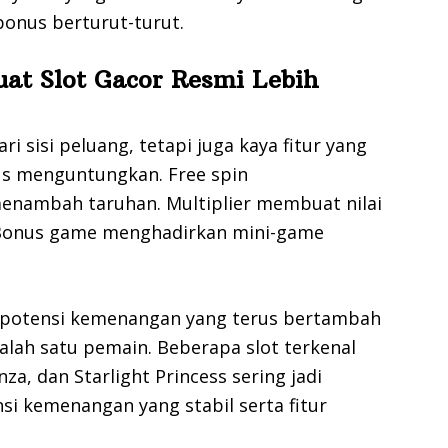
onus berturut-turut.
at Slot Gacor Resmi Lebih
i sisi peluang, tetapi juga kaya fitur yang
us menguntungkan. Free spin
nambah taruhan. Multiplier membuat nilai
 Bonus game menghadirkan mini-game
 potensi kemenangan yang terus bertambah
salah satu pemain.
Beberapa slot terkenal
a, dan Starlight Princess sering jadi
nsi kemenangan yang stabil serta fitur