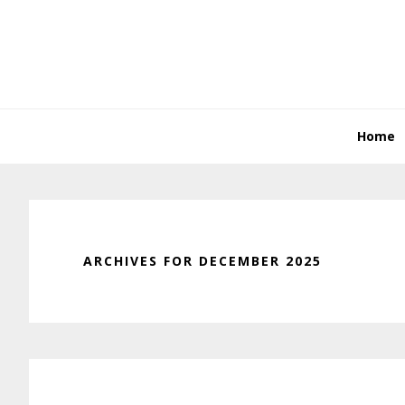
Skip
Skip
Skip
to
to
to
primary
main
primary
navigation
content
sidebar
Home
ARCHIVES FOR DECEMBER 2025