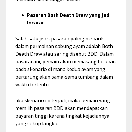
Pasaran Both Death Draw yang Jadi
Incaran
Salah satu jenis pasaran paling menarik
dalam permainan sabung ayam adalah Both
Death Draw atau sering disebut BDD. Dalam
pasaran ini, pemain akan memasang taruhan
pada skenario di mana kedua ayam yang
bertarung akan sama-sama tumbang dalam
waktu tertentu.
Jika skenario ini terjadi, maka pemain yang
memilih pasaran BDD akan mendapatkan
bayaran tinggi karena tingkat kejadiannya
yang cukup langka.