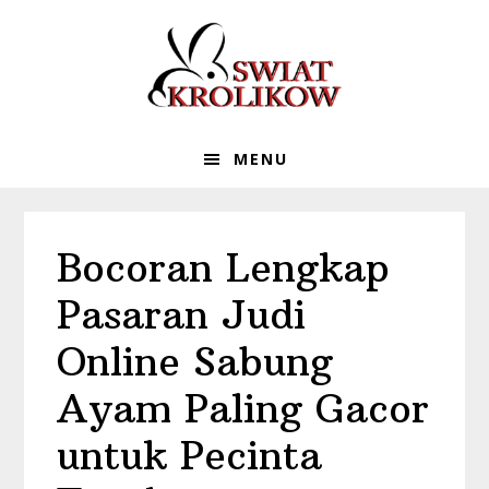
Skip
Skip
Skip
to
to
to
primary
main
primary
navigation
content
sidebar
MENU
Bocoran Lengkap
Pasaran Judi
Online Sabung
Ayam Paling Gacor
untuk Pecinta