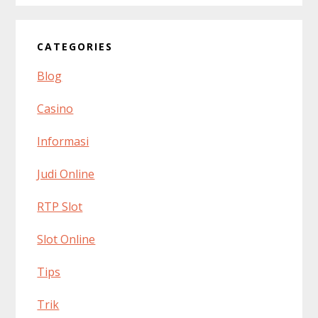
CATEGORIES
Blog
Casino
Informasi
Judi Online
RTP Slot
Slot Online
Tips
Trik