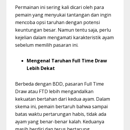
Permainan ini sering kali dicari oleh para
pemain yang menyukai tantangan dan ingin
mencoba opsi taruhan dengan potensi
keuntungan besar. Namun tentu saja, perlu
kejelian dalam mengamati karakteristik ayam
sebelum memilih pasaran ini.
Mengenal Taruhan Full Time Draw
Lebih Dekat
Berbeda dengan BDD, pasaran Full Time
Draw atau FTD lebih mengandalkan
kekuatan bertahan dari kedua ayam. Dalam
skema ini, pemain bertaruh bahwa sampai
batas waktu pertarungan habis, tidak ada
ayam yang benar-benar kalah. Keduanya
masih berdiri dan terus bertarung.