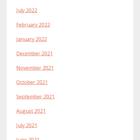
July 2022
February 2022
January 2022
December 2021
November 2021
October 2021
September 2021
August 2021
July 2021
June 2021