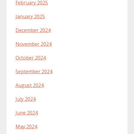
February 2025
January 2025
December 2024
November 2024
October 2024
September 2024
August 2024
July 2024
June 2024
May 2024