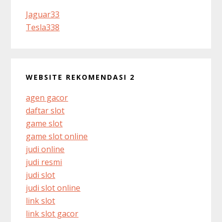
Jaguar33
Tesla338
WEBSITE REKOMENDASI 2
agen gacor
daftar slot
game slot
game slot online
judi online
judi resmi
judi slot
judi slot online
link slot
link slot gacor