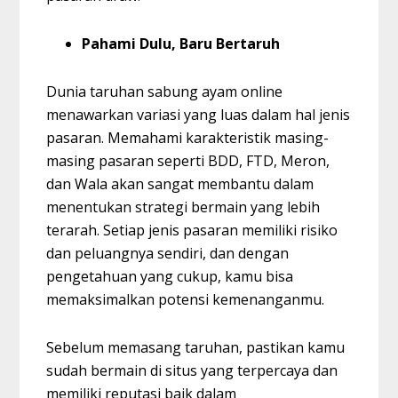
Pahami Dulu, Baru Bertaruh
Dunia taruhan sabung ayam online
menawarkan variasi yang luas dalam hal jenis
pasaran. Memahami karakteristik masing-
masing pasaran seperti BDD, FTD, Meron,
dan Wala akan sangat membantu dalam
menentukan strategi bermain yang lebih
terarah. Setiap jenis pasaran memiliki risiko
dan peluangnya sendiri, dan dengan
pengetahuan yang cukup, kamu bisa
memaksimalkan potensi kemenanganmu.
Sebelum memasang taruhan, pastikan kamu
sudah bermain di situs yang terpercaya dan
memiliki reputasi baik dalam