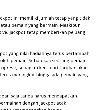
jackpot ini memiliki jumlah tetap yang tidak
n atau pemain yang bermain. Meskipun
ssive, jackpot tetap memberikan peluang
ackpot yang nilai hadiahnya terus bertambah
oleh pemain. Setiap kali seorang pemain
resif, sebagian kecil dari taruhan akan
a terus meningkat hingga ada pemain yang
r kapan saja tanpa harus mendapatkan
 permainan dengan jackpot acak