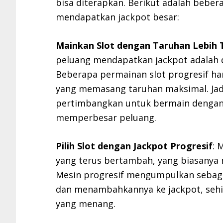
bisa diterapkan. Berikut adalah bebe
mendapatkan jackpot besar:
Mainkan Slot dengan Taruhan Lebih 
peluang mendapatkan jackpot adalah 
Beberapa permainan slot progresif h
yang memasang taruhan maksimal. Jadi
pertimbangkan untuk bermain dengan 
memperbesar peluang.
Pilih Slot dengan Jackpot Progresif
: 
yang terus bertambah, yang biasanya
Mesin progresif mengumpulkan sebagia
dan menambahkannya ke jackpot, sehi
yang menang.