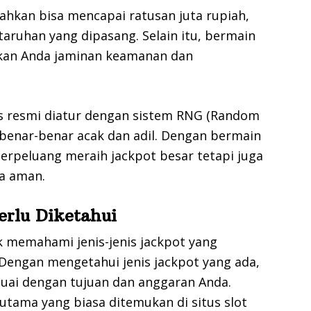
hkan bisa mencapai ratusan juta rupiah,
aruhan yang dipasang. Selain itu, bermain
ikan Anda jaminan keamanan dan
tus resmi diatur dengan sistem RNG (Random
benar-benar acak dan adil. Dengan bermain
berpeluang meraih jackpot besar tetapi juga
a aman.
erlu Diketahui
 memahami jenis-jenis jackpot yang
 Dengan mengetahui jenis jackpot yang ada,
uai dengan tujuan dan anggaran Anda.
 utama yang biasa ditemukan di situs slot