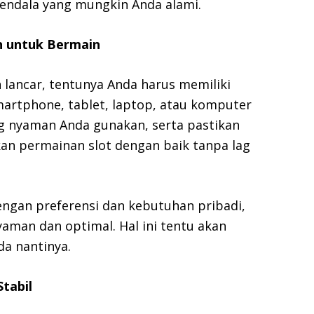
endala yang mungkin Anda alami.
n untuk Bermain
 lancar, tentunya Anda harus memiliki
artphone, tablet, laptop, atau komputer
ng nyaman Anda gunakan, serta pastikan
n permainan slot dengan baik tanpa lag
engan preferensi dan kebutuhan pribadi,
aman dan optimal. Hal ini tentu akan
a nantinya.
tabil