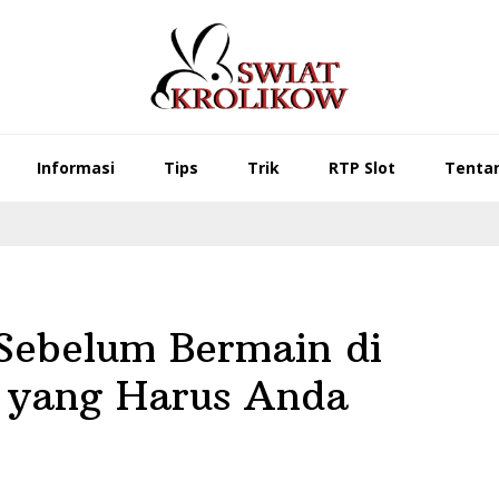
Informasi
Tips
Trik
RTP Slot
Tenta
 Sebelum Bermain di
i yang Harus Anda