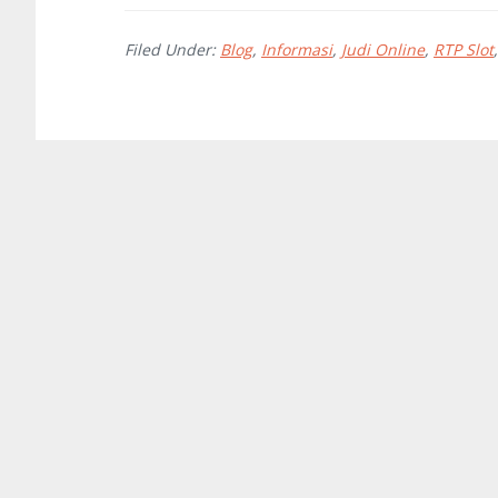
Filed Under:
Blog
,
Informasi
,
Judi Online
,
RTP Slot