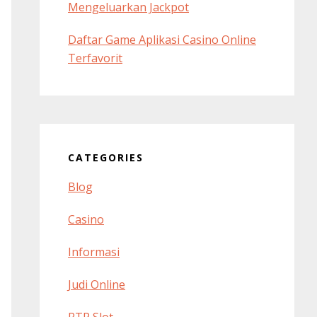
Mengeluarkan Jackpot
Daftar Game Aplikasi Casino Online
Terfavorit
CATEGORIES
Blog
Casino
Informasi
Judi Online