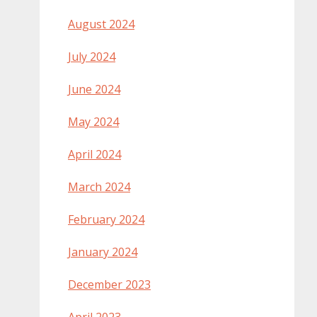
August 2024
July 2024
June 2024
May 2024
April 2024
March 2024
February 2024
January 2024
December 2023