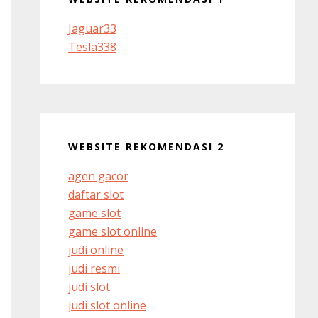
Jaguar33
Tesla338
WEBSITE REKOMENDASI 2
agen gacor
daftar slot
game slot
game slot online
judi online
judi resmi
judi slot
judi slot online