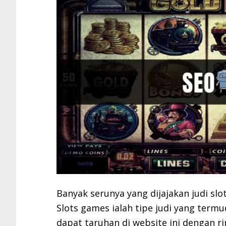
Banyak serunya yang dijajakan judi sl
Slots games ialah tipe judi yang term
dapat taruhan di website ini dengan r