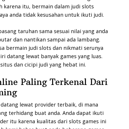
karena itu, bermain dalam judi slots
ya anda tidak kesusahan untuk ikuti judi.
asang taruhan sama sesuai nilai yang anda
 putar dan nantikan sampai ada lambang.
a bermain judi slots dan nikmati serunya
diri datang lewat banyak games yang luas.
situs dan cicipi judi yang hebat ini.
line Paling Terkenal Dari
ming
s datang lewat provider terbaik, di mana
ang terhidang buat anda. Anda dapat ikuti
der itu karena kualitas dari slots games ini