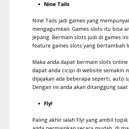
Nine Tails
Nine Tails jadi games yang mempunya
mengagumkan. Games slots itu bisa an
Jepang. Bermain slots judi di games 
feature games slots yang bertambah l
Maka anda dapat bermain slots onlin
dapat anda cicipi di website semakin 
dijajakan ada beberapa seperti, auto s
Dengan ini anda akan ditanggung saat 
Fly!
Paling akhir ialah Fly! yang ambil topi
anda permainkan secara mudah, di man