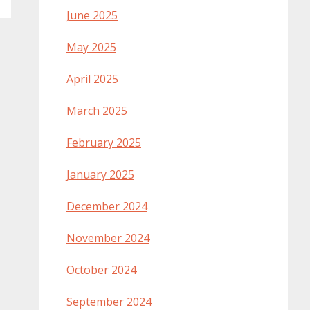
June 2025
May 2025
April 2025
March 2025
February 2025
January 2025
December 2024
November 2024
October 2024
September 2024