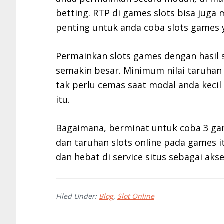
betting. RTP di games slots bisa jug
penting untuk anda coba slots games y
Permainkan slots games dengan hasil
semakin besar. Minimum nilai taruhan s
tak perlu cemas saat modal anda kecil
itu.
Bagaimana, berminat untuk coba 3 game
dan taruhan slots online pada games it
dan hebat di service situs sebagai aks
Filed Under:
Blog
,
Slot Online