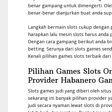
benar gampang untuk dimengerti. Oleh 
benar-benar dianjurkan buat anda supa
Langkah bermain slots cukup dengan p
harapkan lalu mesin slots harus anda
Dengan cara gampang berikut anda bis
betting. Serunya dari slots games sen
Kenali pilihan games slots terbaik dari 
Pilihan Games Slots On
Provider Habanero Ga
Slots games judi yang diberi oleh situ
sekarang ini banyak pilihan provider y
judi secara nyaman lewat slots di provi