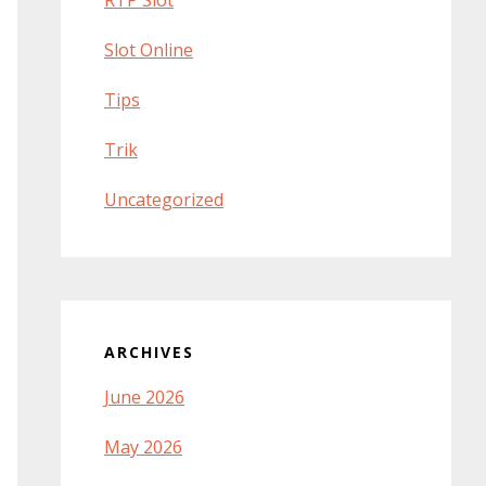
RTP Slot
Slot Online
Tips
Trik
Uncategorized
ARCHIVES
June 2026
May 2026