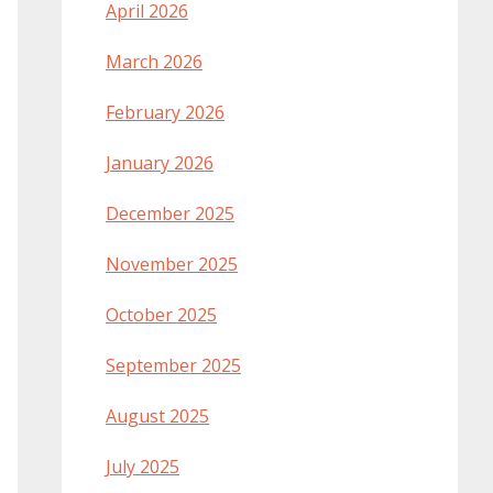
April 2026
March 2026
February 2026
January 2026
December 2025
November 2025
October 2025
September 2025
August 2025
July 2025