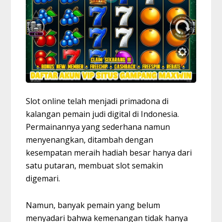
Slot online telah menjadi primadona di
kalangan pemain judi digital di Indonesia.
Permainannya yang sederhana namun
menyenangkan, ditambah dengan
kesempatan meraih hadiah besar hanya dari
satu putaran, membuat slot semakin
digemari.
Namun, banyak pemain yang belum
menyadari bahwa kemenangan tidak hanya