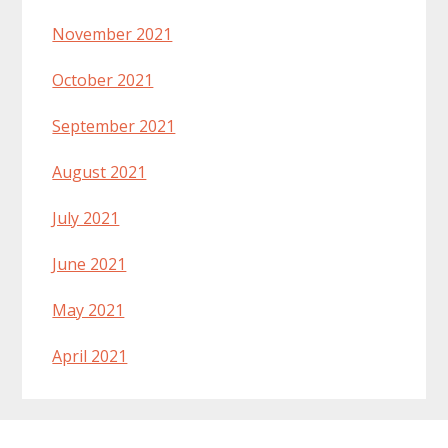
November 2021
October 2021
September 2021
August 2021
July 2021
June 2021
May 2021
April 2021