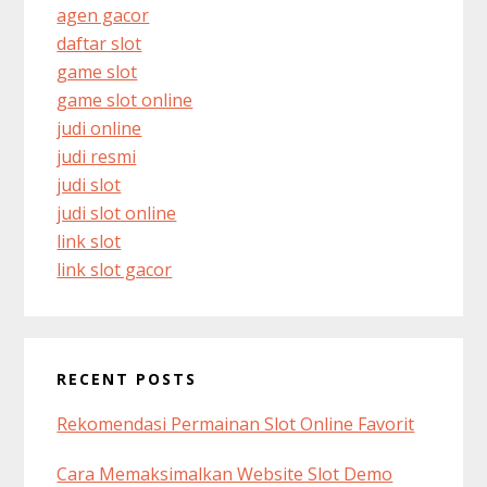
agen gacor
daftar slot
game slot
game slot online
judi online
judi resmi
judi slot
judi slot online
link slot
link slot gacor
RECENT POSTS
Rekomendasi Permainan Slot Online Favorit
Cara Memaksimalkan Website Slot Demo