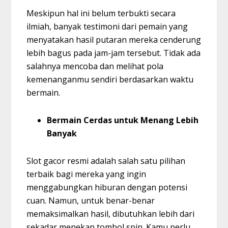
Meskipun hal ini belum terbukti secara
ilmiah, banyak testimoni dari pemain yang
menyatakan hasil putaran mereka cenderung
lebih bagus pada jam-jam tersebut. Tidak ada
salahnya mencoba dan melihat pola
kemenanganmu sendiri berdasarkan waktu
bermain.
Bermain Cerdas untuk Menang Lebih
Banyak
Slot gacor resmi adalah salah satu pilihan
terbaik bagi mereka yang ingin
menggabungkan hiburan dengan potensi
cuan. Namun, untuk benar-benar
memaksimalkan hasil, dibutuhkan lebih dari
sekadar menekan tombol spin. Kamu perlu