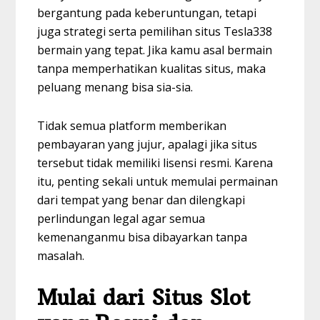
bergantung pada keberuntungan, tetapi
juga strategi serta pemilihan situs
Tesla338
bermain yang tepat. Jika kamu asal bermain
tanpa memperhatikan kualitas situs, maka
peluang menang bisa sia-sia.
Tidak semua platform memberikan
pembayaran yang jujur, apalagi jika situs
tersebut tidak memiliki lisensi resmi. Karena
itu, penting sekali untuk memulai permainan
dari tempat yang benar dan dilengkapi
perlindungan legal agar semua
kemenanganmu bisa dibayarkan tanpa
masalah.
Mulai dari Situs Slot