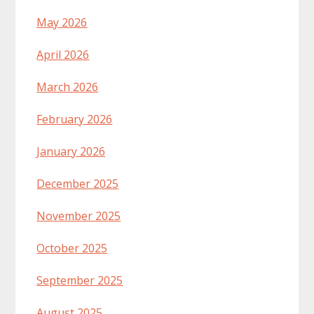
May 2026
April 2026
March 2026
February 2026
January 2026
December 2025
November 2025
October 2025
September 2025
August 2025