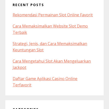
RECENT POSTS
Rekomendasi Permainan Slot Online Favorit
Cara Memaksimalkan Website Slot Demo
Terbaik
Strategi, Jenis, dan Cara Memaksimalkan
Keuntungan Slot
Cara Mengetahui Slot Akan Mengeluarkan
Jackpot
Daftar Game Aplikasi Casino Online
Terfavorit