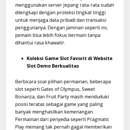
menggunakan server Jepang rata-rata sudah
dilengkapi dengan proteksi tingkat tinggi
untuk menjaga data pribadi dan transaksi
penggunanya. Dengan jaminan seperti ini,
pemain bisa lebih fokus bermain tanpa
dihantui rasa khawatir.
Koleksi Game Slot Favorit di Website
Slot Demo Berkualitas
Berbicara soal pilihan permainan, beberapa
slot seperti Gates of Olympus, Sweet
Bonanza, dan Fruit Party masih menduduki
posisi teratas sebagai game yang paling
banyak menghasilkan kemenangan.
Permainan dari penyedia seperti Pragmatic
Play memang tak pernah gagal memberikan