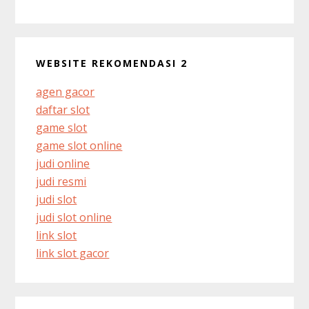
WEBSITE REKOMENDASI 2
agen gacor
daftar slot
game slot
game slot online
judi online
judi resmi
judi slot
judi slot online
link slot
link slot gacor