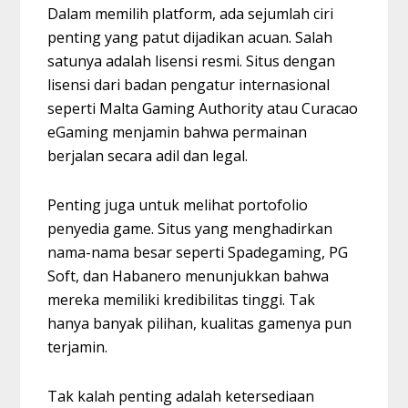
Dalam memilih platform, ada sejumlah ciri
penting yang patut dijadikan acuan. Salah
satunya adalah lisensi resmi. Situs dengan
lisensi dari badan pengatur internasional
seperti Malta Gaming Authority atau Curacao
eGaming menjamin bahwa permainan
berjalan secara adil dan legal.
Penting juga untuk melihat portofolio
penyedia game. Situs yang menghadirkan
nama-nama besar seperti Spadegaming, PG
Soft, dan Habanero menunjukkan bahwa
mereka memiliki kredibilitas tinggi. Tak
hanya banyak pilihan, kualitas gamenya pun
terjamin.
Tak kalah penting adalah ketersediaan