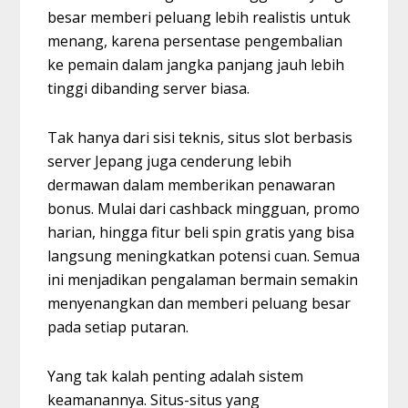
besar memberi peluang lebih realistis untuk
menang, karena persentase pengembalian
ke pemain dalam jangka panjang jauh lebih
tinggi dibanding server biasa.
Tak hanya dari sisi teknis, situs slot berbasis
server Jepang juga cenderung lebih
dermawan dalam memberikan penawaran
bonus. Mulai dari cashback mingguan, promo
harian, hingga fitur beli spin gratis yang bisa
langsung meningkatkan potensi cuan. Semua
ini menjadikan pengalaman bermain semakin
menyenangkan dan memberi peluang besar
pada setiap putaran.
Yang tak kalah penting adalah sistem
keamanannya. Situs-situs yang