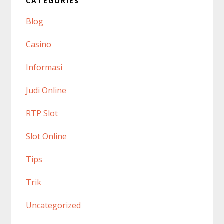
CATEGORIES
Blog
Casino
Informasi
Judi Online
RTP Slot
Slot Online
Tips
Trik
Uncategorized